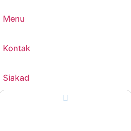
Menu
Kontak
Siakad