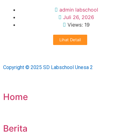
admin labschool
Juli 26, 2026
Views: 19
Lihat Detail
Copyright © 2025 SD Labschool Unesa 2
Home
Berita