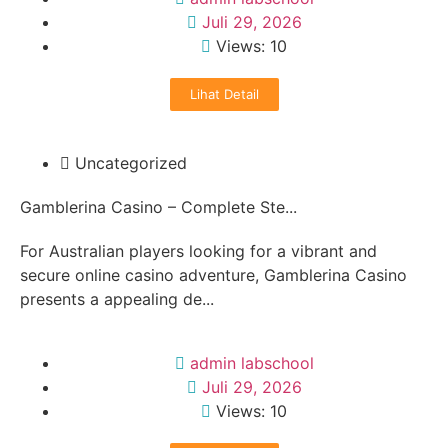
Juli 29, 2026
Views: 10
Lihat Detail
Uncategorized
Gamblerina Casino – Complete Ste...
For Australian players looking for a vibrant and
secure online casino adventure, Gamblerina Casino
presents a appealing de...
admin labschool
Juli 29, 2026
Views: 10