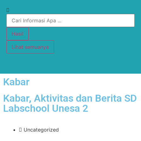
Hasil
Lihat semuanya
Kabar
Kabar, Aktivitas dan Berita SD
Labschool Unesa 2
Uncategorized